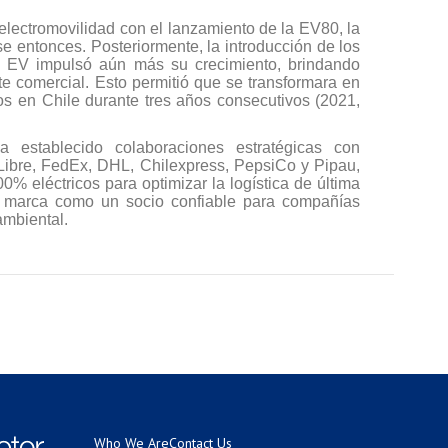
electromovilidad con el lanzamiento de la EV80, la
e entonces. Posteriormente, la introducción de los
0 EV impulsó aún más su crecimiento, brindando
te comercial. Esto permitió que se transformara en
icos en Chile durante tres años consecutivos (2021,
 establecido colaboraciones estratégicas con
bre, FedEx, DHL, Chilexpress, PepsiCo y Pipau,
% eléctricos para optimizar la logística de última
a marca como un socio confiable para compañías
ambiental.
Who We Are
Contact Us