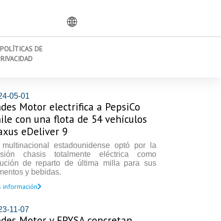
POLÍTICAS DE
PRIVACIDAD
24-05-01
des Motor electrifica a PepsiCo
ile con una flota de 54 vehículos
xus eDeliver 9
 multinacional estadounidense optó por la
rsión chasis totalmente eléctrica como
lución de reparto de última milla para sus
mentos y bebidas.
 información
23-11-07
des Motor y EPYSA concretan