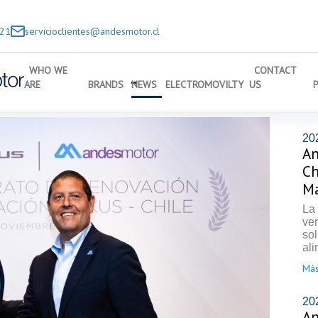
221
servicioclientes@andesmotor.cl
WHO WE
CONTACT
ARE
BRANDS
NEWS
ELECTROMOVILTY
US
20
An
Ch
Ma
La
ve
so
ali
Más
20
An