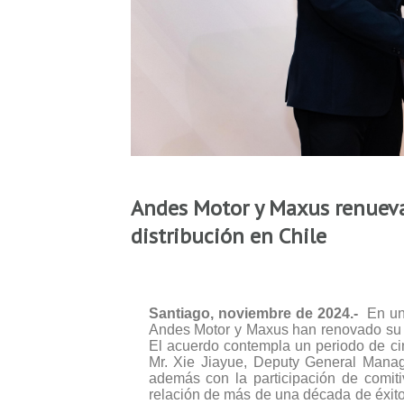
Andes Motor y Maxus renueva
distribución en Chile
Santiago, noviembre de 2024.-
En un
Andes Motor y Maxus han renovado su co
El acuerdo contempla un periodo de cin
Mr. Xie Jiayue, Deputy General Manag
además con la participación de comit
relación de más de una década de éxit