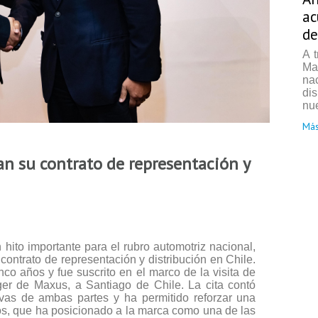
ac
de
A 
Ma
na
di
nue
Más
n su contrato de representación y
 hito importante para el rubro automotriz nacional,
ntrato de representación y distribución en Chile.
co años y fue suscrito en el marco de la visita de
er de Maxus, a Santiago de Chile. La cita contó
ivas de ambas partes y ha permitido reforzar una
os, que ha posicionado a la marca como una de las