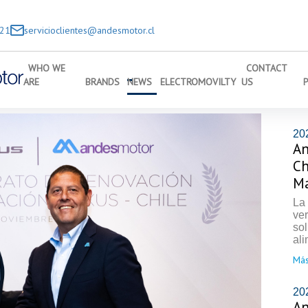
221
servicioclientes@andesmotor.cl
WHO WE
CONTACT
ARE
BRANDS
NEWS
ELECTROMOVILTY
US
20
An
Ch
Ma
La
ve
so
ali
Más
20
An