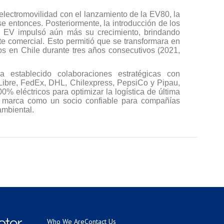
electromovilidad con el lanzamiento de la EV80, la
e entonces. Posteriormente, la introducción de los
0 EV impulsó aún más su crecimiento, brindando
te comercial. Esto permitió que se transformara en
icos en Chile durante tres años consecutivos (2021,
 establecido colaboraciones estratégicas con
bre, FedEx, DHL, Chilexpress, PepsiCo y Pipau,
% eléctricos para optimizar la logística de última
a marca como un socio confiable para compañías
ambiental.
Who We Are
Contact Us