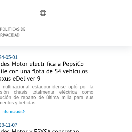
POLÍTICAS DE
PRIVACIDAD
24-05-01
des Motor electrifica a PepsiCo
ile con una flota de 54 vehículos
xus eDeliver 9
 multinacional estadounidense optó por la
rsión chasis totalmente eléctrica como
lución de reparto de última milla para sus
mentos y bebidas.
 información
23-11-07
des Motor y EPYSA concretan