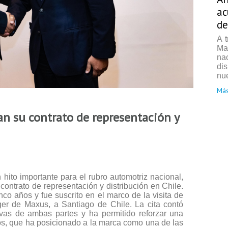
ac
de
A 
Ma
na
di
nue
Más
n su contrato de representación y
 hito importante para el rubro automotriz nacional,
ntrato de representación y distribución en Chile.
co años y fue suscrito en el marco de la visita de
er de Maxus, a Santiago de Chile. La cita contó
ivas de ambas partes y ha permitido reforzar una
os, que ha posicionado a la marca como una de las