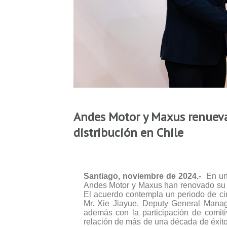
Andes Motor y Maxus renueva
distribución en Chile
Santiago, noviembre de 2024.-
En un
Andes Motor y Maxus han renovado su co
El acuerdo contempla un periodo de cin
Mr. Xie Jiayue, Deputy General Manag
además con la participación de comit
relación de más de una década de éxit