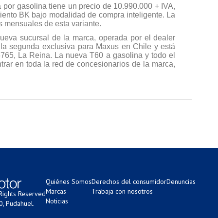
por gasolina tiene un precio de 10.990.000 + IVA,
iento BK bajo modalidad de compra inteligente. La
 mensuales de esta variante.
nueva sucursal de la marca, operada por el dealer
 la segunda exclusiva para Maxus en Chile y está
765, La Reina. La nueva T60 a gasolina y todo el
trar en toda la red de concesionarios de la marca,
Quiénes Somos
Derechos del consumidor
Denuncias
Marcas
Trabaja con nosotros
Rights Reserved
Noticias
0, Pudahuel.