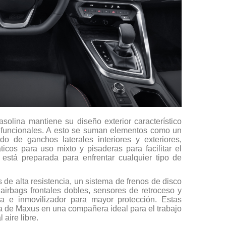
solina mantiene su diseño exterior característico
y funcionales. A esto se suman elementos como un
ado de ganchos laterales interiores y exteriores,
icos para uso mixto y pisaderas para facilitar el
está preparada para enfrentar cualquier tipo de
de alta resistencia, un sistema de frenos de disco
irbags frontales dobles, sensores de retroceso y
ma e inmovilizador para mayor protección. Estas
ta de Maxus en una compañera ideal para el trabajo
aire libre.