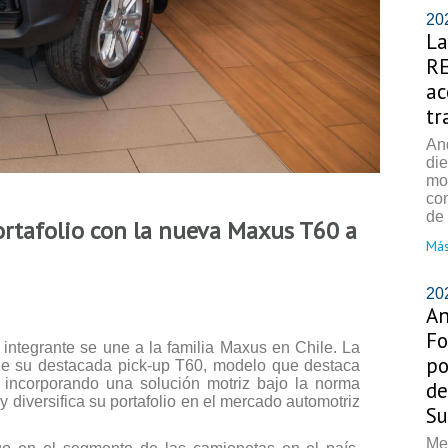
20
La
RE
ac
tr
An
di
mo
co
de 
rtafolio con la nueva Maxus T60 a
Más
20
An
Fo
integrante se une a la familia Maxus en Chile. La
po
 de su destacada pick-up T60, modelo que destaca
, incorporando una solución motriz bajo la norma
de
diversifica su portafolio en el mercado automotriz
Su
Med