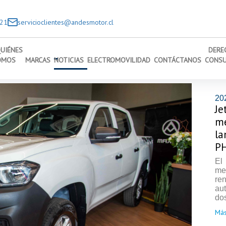
221
servicioclientes@andesmotor.cl
UIÉNES
DERE
OMOS
MARCAS
NOTICIAS
ELECTROMOVILIDAD
CONTÁCTANOS
CONS
20
Je
me
la
PH
El
me
re
au
dos
Más