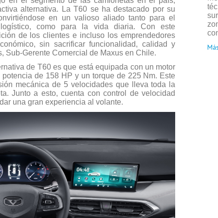
go en el segmento de las camionetas en el país,
téc
activa alternativa. La T60 se ha destacado por su
su
onvirtiéndose en un valioso aliado tanto para el
zo
logístico, como para la vida diaria. Con este
con
ción de los clientes e incluso los emprendedores
nómico, sin sacrificar funcionalidad, calidad y
Más
s, Sub-Gerente Comercial de Maxus en Chile.
ernativa de T60 es que está equipada con un motor
na potencia de 158 HP y un torque de 225 Nm. Este
sión mecánica de 5 velocidades que lleva toda la
eta. Junto a esto, cuenta con control de velocidad
dar una gran experiencia al volante.