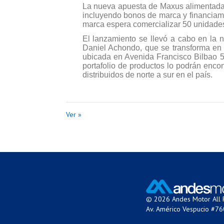
La nueva apuesta de Maxus alimentada 
incluyendo bonos de marca y financiam
marca espera comercializar 50 unidades
El lanzamiento se llevó a cabo en la 
Daniel Achondo, que se transforma en
ubicada en Avenida Francisco Bilbao 5
portafolio de productos lo podrán encon
distribuidos de norte a sur en el país.
Ver »
© 2026 Andes Motor All 
Av. Américo Vespucio #76