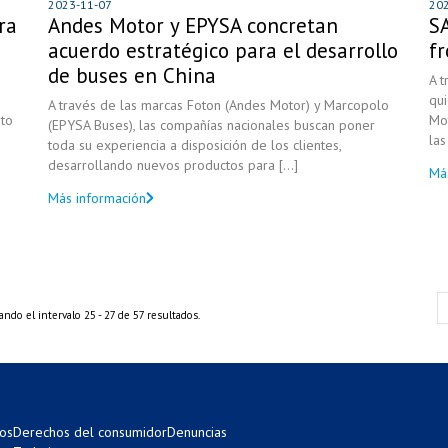
2023-11-07
20
ra
Andes Motor y EPYSA concretan
S
acuerdo estratégico para el desarrollo
fr
de buses en China
A t
qu
A través de las marcas Foton (Andes Motor) y Marcopolo
to
Mo
(EPYSA Buses), las compañías nacionales buscan poner
las
toda su experiencia a disposición de los clientes,
desarrollando nuevos productos para [...]
Má
Más información
ndo el intervalo 25 - 27 de 57 resultados.
os
Derechos del consumidor
Denuncias