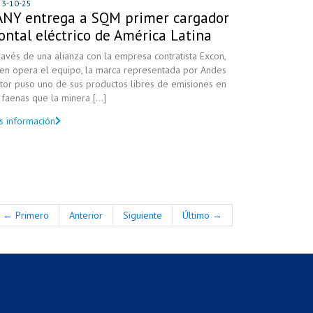
23-10-25
ANY entrega a SQM primer cargador
ontal eléctrico de América Latina
ravés de una alianza con la empresa contratista Excon,
ien opera el equipo, la marca representada por Andes
tor puso uno de sus productos libres de emisiones en
 faenas que la minera [...]
s información
← Primero
Anterior
Siguiente
Último →