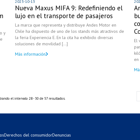
2023-10-13
20
Nueva Maxus MIFA 9: Redefiniendo el
A
om
lujo en el transporte de pasajeros
bu
c
La marca que representa y distribuye Andes Motor en
Co
Chile ha dispuesto de uno de los stands más atractivos de
o y
la feria Experiencia E. En la cita ha exhibido diversas
de
El 
soluciones de movilidad [...]
pa
kil
Más información
en 
Má
rando el intervalo 28 - 30 de 57 resultados.
os
Derechos del consumidor
Denuncias